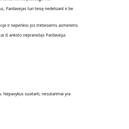
, Pardavėjas turi teisę nedelsiant ir be
oje ir neperleisi jos tretiesiems asmenims.
 tai iš anksto nepranešęs Pardavėjui.
u. Nepavykus susitarti, nesutarimai yra