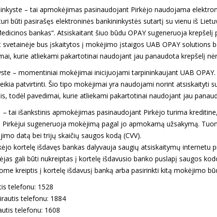
inkyste – tai apmokėjimas pasinaudojant Pirkėjo naudojama elektroni
 būti pasirašęs elektroninės bankininkystės sutartį su vienu iš Liet
„Medicinos bankas“. Atsiskaitant šiuo būdu OPAY sugeneruoja krepšelį
svetainėje bus įskaitytos į mokėjimo įstaigos UAB OPAY solutions ban
ai, kurie atliekami pakartotinai naudojant jau panaudota krepšelį nėr
kyste – momentiniai mokėjimai inicijuojami tarpininkaujant UAB OPA
reikia patvirtinti. Šio tipo mokėjimai yra naudojami norint atsiskaityti 
s, todėl pavedimai, kurie atliekami pakartotinai naudojant jau panaud
tai išankstinis apmokėjimas pasinaudojant Pirkėjo turima kreditine, d
 Pirkėjui sugeneruoja mokėjimą pagal jo apmokamą užsakymą. Tuomet 
ojimo datą bei trijų skaičių saugos kodą (CVV).
irkėjo kortelę išdavęs bankas dalyvauja saugių atsiskaitymų interne
jas gali būti nukreiptas į kortelę išdavusio banko puslapį saugos kodo 
me kreiptis į kortelę išdavusį banką arba pasirinkti kitą mokėjimo bū
is telefonu: 1528
rautis telefonu: 1884
utis telefonu: 1608