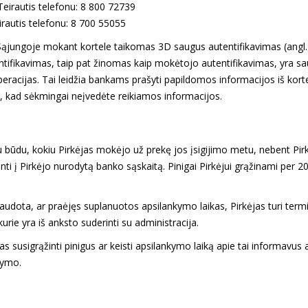
Teirautis telefonu: 8 800 72739
eirautis telefonu: 8 700 55055
ąjungoje mokant kortele taikomas 3D saugus autentifikavimas (angl. 
ifikavimas, taip pat žinomas kaip mokėtojo autentifikavimas, yra sa
operacijas. Tai leidžia bankams prašyti papildomos informacijos iš kortel
ia, kad sėkmingai neįvedėte reikiamos informacijos.
iu būdu, kokiu Pirkėjas mokėjo už prekę jos įsigijimo metu, nebent Pirkėj
ąžinti į Pirkėjo nurodytą banko sąskaitą. Pinigai Pirkėjui grąžinami per 2
anaudota,
ar praėjęs suplanuotos apsilankymo laikas,
Pirkėjas turi ter
kurie yra iš anksto suderinti su administracija.
s susigrąžinti pinigus ar keisti apsilankymo laiką apie tai informavus 
nkymo.