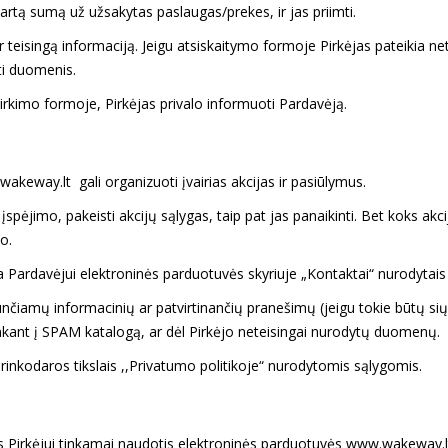
tartą sumą už užsakytas paslaugas/prekes, ir jas priimti.
ir teisingą informaciją. Jeigu atsiskaitymo formoje Pirkėjas pateikia n
nti duomenis.
irkimo formoje, Pirkėjas privalo informuoti Pardavėją.
keway.lt gali organizuoti įvairias akcijas ir pasiūlymus.
o įspėjimo, pakeisti akcijų sąlygas, taip pat jas panaikinti. Bet koks ak
o.
ia Pardavėjui elektroninės parduotuvės skyriuje „Kontaktai“ nurodytais
nčiamų informacinių ar patvirtinančių pranešimų (jeigu tokie būtų siųn
nkant į SPAM katalogą, ar dėl Pirkėjo neteisingai nurodytų duomenų.
rinkodaros tikslais ,,Privatumo politikoje“ nurodytomis sąlygomis.
gas Pirkėjui tinkamai naudotis elektroninės parduotuvės www.wakeway.