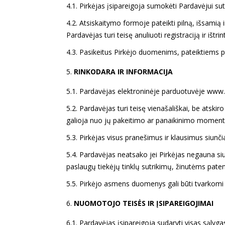
4.1. Pirkėjas įsipareigoja sumokėti Pardavėjui su
4.2. Atsiskaitymo formoje pateikti pilną, išsamią 
Pardavėjas turi teisę anuliuoti registraciją ir ištri
4.3. Pasikeitus Pirkėjo duomenims, pateiktiems p
RINKODARA IR INFORMACIJA
5.1. Pardavėjas elektroninėje parduotuvėje www.wa
5.2. Pardavėjas turi teisę vienašališkai, be atskir
galioja nuo jų pakeitimo ar panaikinimo moment
5.3. Pirkėjas visus pranešimus ir klausimus siunč
5.4. Pardavėjas neatsako jei Pirkėjas negauna siu
paslaugų tiekėjų tinklų sutrikimų, žinutėms pate
5.5. Pirkėjo asmens duomenys gali būti tvarkomi 
NUOMOTOJO TEISĖS IR ĮSIPAREIGOJIMAI
6.1. Pardavėjas įsipareigoja sudaryti visas sąly