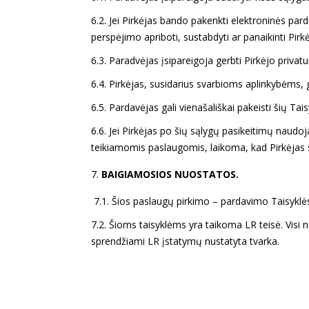
6.2. Jei Pirkėjas bando pakenkti elektroninės par
perspėjimo apriboti, sustabdyti ar panaikinti Pir
6.3. Paradvėjas įsipareigoja gerbti Pirkėjo priva
6.4. Pirkėjas, susidarius svarbioms aplinkybėms, g
6.5. Pardavėjas gali vienašališkai pakeisti šių Tais
6.6. Jei Pirkėjas po šių sąlygų pasikeitimų naud
teikiamomis paslaugomis, laikoma, kad Pirkėjas s
BAIGIAMOSIOS NUOSTATOS.
7.1. Šios paslaugų pirkimo – pardavimo Taisyklės
7.2. Šioms taisyklėms yra taikoma LR teisė. Visi n
sprendžiami LR įstatymų nustatyta tvarka.