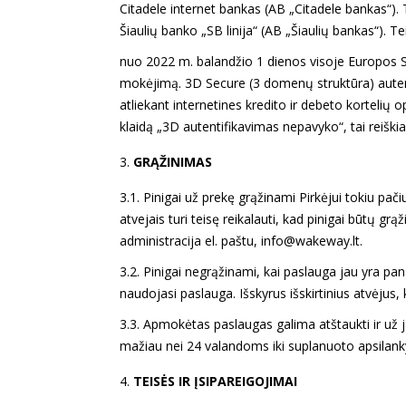
Citadele internet bankas (AB „Citadele bankas“). 
Šiaulių banko „SB linija“ (AB „Šiaulių bankas“). T
nuo 2022 m. balandžio 1 dienos visoje Europos S
mokėjimą. 3D Secure (3 domenų struktūra) autent
atliekant internetines kredito ir debeto kortelių 
klaidą „3D autentifikavimas nepavyko“, tai reišk
GRĄŽINIMAS
3.1. Pinigai už prekę grąžinami Pirkėjui tokiu pač
atvejais turi teisę reikalauti, kad pinigai būtų gr
administracija el. paštu, info@wakeway.lt.
3.2. Pinigai negrąžinami, kai paslauga jau yra p
naudojasi paslauga. Išskyrus išskirtinius atvėjus, 
3.3. Apmokėtas paslaugas galima atštaukti ir už ja
mažiau nei 24 valandoms iki suplanuoto apsila
TEISĖS IR ĮSIPAREIGOJIMAI