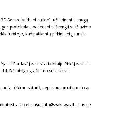
3D Secure Authentication), užtikrinantis saugų
ugos protokolas, padedantis išvengti sukčiavimo
ės turėtojo, kad patikrintų pirkinį. Jei gaunate
as ir Pardavėjas susitaria kitaip. Pirkėjas visais
0 d.d. Dėl pinigų grąžinimo susiekti su
minuotą pirkimo sutartį, nepriklausomai nuo to ar
administraciją el. pašu, info@wakeway.lt, likus ne