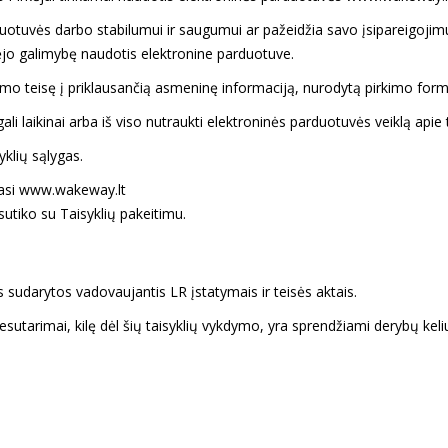
duotuvės darbo stabilumui ir saugumui ar pažeidžia savo įsipareigojimus
kėjo galimybę naudotis elektronine parduotuve.
tumo teisę į priklausančią asmeninę informaciją, nurodytą pirkimo form
ali laikinai arba iš viso nutraukti elektroninės parduotuvės veiklą apie
yklių sąlygas.
ojasi www.wakeway.lt
utiko su Taisyklių pakeitimu.
 sudarytos vadovaujantis LR įstatymais ir teisės aktais.
esutarimai, kilę dėl šių taisyklių vykdymo, yra sprendžiami derybų keli