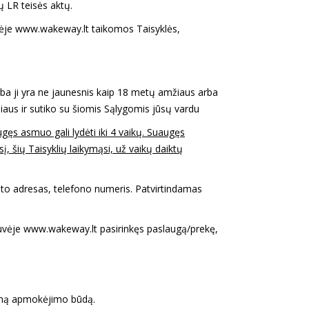
ų LR teisės aktų.
otuvėje www.wakeway.lt taikomos Taisyklės,
 arba ji yra ne jaunesnis kaip 18 metų amžiaus arba
iaus ir sutiko su šiomis Sąlygomis jūsų vardu
ugęs asmuo gali lydėti iki 4 vaikų. Suaugęs
, šių Taisyklių laikymąsi, už vaikų daiktų
ašto adresas, telefono numeris. Patvirtindamas
otuvėje www.wakeway.lt pasirinkęs paslaugą/prekę,
orimą apmokėjimo būdą.