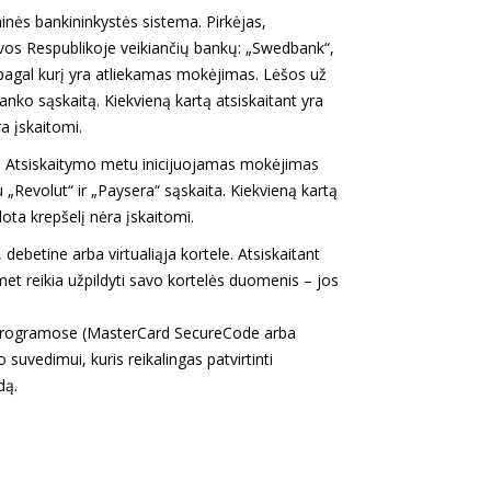
nės bankininkystės sistema. Pirkėjas,
uvos Respublikoje veikiančių bankų: „Swedbank“,
 pagal kurį yra atliekamas mokėjimas. Lėšos už
ko sąskaitą. Kiekvieną kartą atsiskaitant yra
a įskaitomi.
Y. Atsiskaitymo metu inicijuojamas mokėjimas
su „Revolut“ ir „Paysera“ sąskaita. Kiekvieną kartą
ota krepšelį nėra įskaitomi.
ebetine arba virtualiąja kortele. Atsiskaitant
reikia užpildyti savo kortelės duomenis – jos
tu programose (MasterCard SecureCode arba
suvedimui, kuris reikalingas patvirtinti
dą.