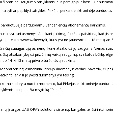
 šiomis bei saugumo taisyklėmis ir įsipareigoja laikytis jų ir nustatyt
i, taisyti ar papildyti taisykles. Pirkėjui perkant elektroninėje pardu
ninėje parduotuvėje parduodamų vandenlenčių abonementų kainomis.
aus ir vyresni asmenys. Atliekant pirkimą, Pirkėjas patvirtina, kad jis
yra pateiktas
www.wakeway.lt
, kuris yra ne jaunesnis nei 18 metų amž
prižiūrinčių suaugusiųjų asmenų, kurie atsako už jų saugumą. Vienas sua
visišką atsakomybę už prižiūrimų vaikų saugumą, sveikatos būklę, elgesį
uo 14 iki 18 metų privalo turėti tėvų sutikimą.
nurodomi teisingi asmeniniai Pirkėjo duomenys: vardas, pavardė, el. p
ikrinti, ar visi jo įvesti duomenys yra teisingi.
jo laikoma sudaryta nuo to momento, kai Pirkėjas elektroninėje pardu
isyklėmis, paspaudžia mygtuką “Pirkti”.
ėjimų įstaigos UAB OPAY solutions sistemą, kur galėsite išsirinkti n