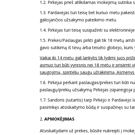
1.2. Pirkėjas prieš atlikdamas mokėjimą sutinka su
1.3. Pardavėjas turi teisę bet kuriuo metu pakeist
galiojančios užsakymo pateikimo metu.
1.4. Pirkėjas turi teisę susipažinti su elektro
1.5. Prekes/Paslaugas pirkti gali tik 18 metų amži
gavo sutikimą iš tėvų arba teisėto globėjo, kuris 
Vaikai iki 14 metų gali lankytis tik lydimi juos 
asmuo turi būti vyresnis nei 18 metų ir prisiimti 
saugojimą, spintelių saugų užrakinimą. Asmenys n
1.6. Pirkėjui perkant paslaugas/prekes turi būti 
paslaugų/prekių užsakymą Pirkėjas įsipareigoja pat
1.7. Sandoris (sutartis) tarp Pirkėjo ir Pardavė
pasirinkęs atsiskaitymo būdą ir susipažinęs su ta
APMOKĖJIMAS
Atsiskaitydami už prekes, būsite nukreipti į mok