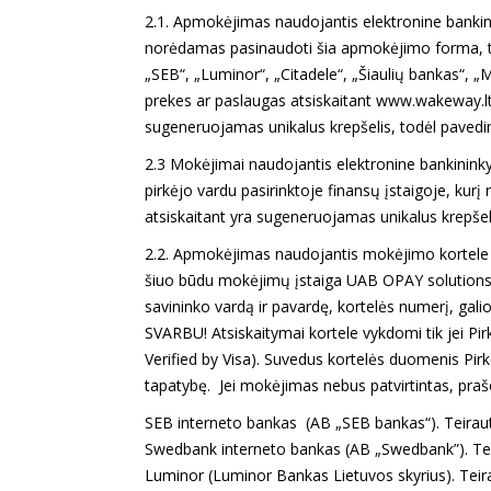
2.1. Apmokėjimas naudojantis elektronine bankin
norėdamas pasinaudoti šia apmokėjimo forma, turi
„SEB“, „Luminor“, „Citadele“, „Šiaulių bankas“, 
prekes ar paslaugas atsiskaitant www.wakeway.lt 
sugeneruojamas unikalus krepšelis, todėl pavedim
2.3 Mokėjimai naudojantis elektronine bankinin
pirkėjo vardu pasirinktoje finansų įstaigoje, kurį 
atsiskaitant yra sugeneruojamas unikalus krepšeli
2.2. Apmokėjimas naudojantis mokėjimo kortele – 
šiuo būdu mokėjimų įstaiga UAB OPAY solutions
savininko vardą ir pavardę, kortelės numerį, gali
SVARBU! Atsiskaitymai kortele vykdomi tik jei P
Verified by Visa). Suvedus kortelės duomenis Pirkė
tapatybę. Jei mokėjimas nebus patvirtintas, prašo
SEB interneto bankas (AB „SEB bankas“). Teiraut
Swedbank interneto bankas (AB „Swedbank”). Tei
Luminor (Luminor Bankas Lietuvos skyrius). Teira