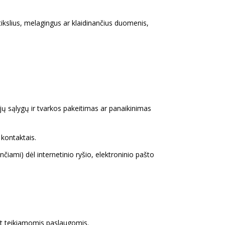
etikslius, melagingus ar klaidinančius duomenis,
cijų sąlygų ir tvarkos pakeitimas ar panaikinimas
 kontaktais.
čiami) dėl internetinio ryšio, elektroninio pašto
lt teikiamomis paslaugomis.