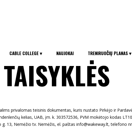
CABLE COLLEGE ▾
NAUJOKAI
TRENIRUOČIŲ PLANAS ▾
 TAISYKLĖS
 Šalims privalomas teisinis dokumentas, kuris nustato Pirkėjo ir Pardav
ndenlenčių kelias, UAB, įm. k. 303572536, PVM mokėtojo kodas LT10
 g. 13, Nemėžio tv. Nemėžis, el. paštas info@wakeway.lt, telefono nr