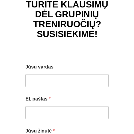
TURITE KLAUSIMŲ
DĖL GRUPINIŲ
TRENIRUOČIŲ?
SUSISIEKIME!
Jūsų vardas
El. paštas
*
v
Jūsų žinutė
*
a