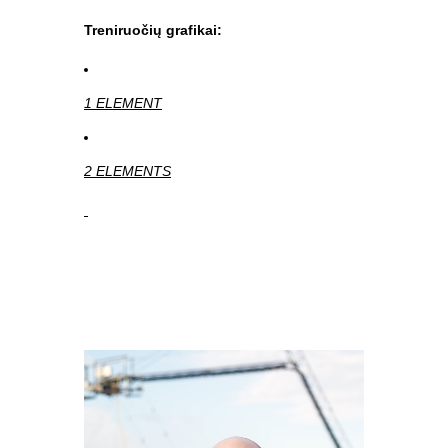
Treniruočių grafikai:
1
ELEMENT
2 ELEMENTS