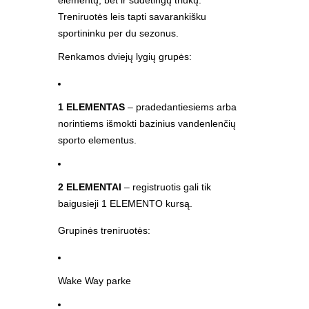
elementų, bet ir sudėtingų triukų.
Treniruotės leis tapti savarankišku
sportininku per du sezonus.
Renkamos dviejų lygių grupės:
1 ELEMENTAS
– pradedantiesiems arba
norintiems išmokti bazinius vandenlenčių
sporto elementus.
2 ELEMENTAI
– registruotis gali tik
baigusieji 1 ELEMENTO kursą.
Grupinės treniruotės:
Wake Way parke