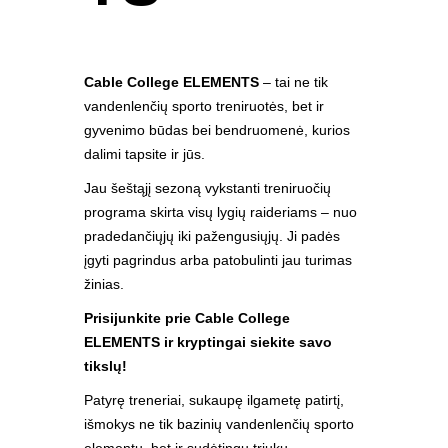
Cable College ELEMENTS
– tai ne tik
vandenlenčių sporto treniruotės, bet ir
gyvenimo būdas bei bendruomenė, kurios
dalimi tapsite ir jūs.
Jau šeštąjį sezoną vykstanti treniruočių
programa skirta visų lygių raideriams – nuo
pradedančiųjų iki pažengusiųjų. Ji padės
įgyti pagrindus arba patobulinti jau turimas
žinias.
Prisijunkite prie Cable College
ELEMENTS ir kryptingai siekite savo
tikslų!
Patyrę treneriai, sukaupę ilgametę patirtį,
išmokys ne tik bazinių vandenlenčių sporto