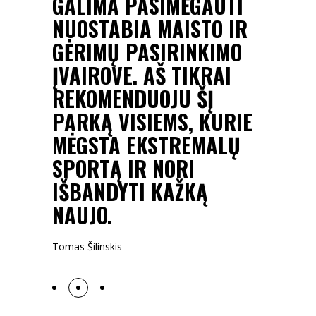
TURI
GALIMA PASIMĖGAUTI
PADĖJ
 IR
NUOSTABIA MAISTO IR
LENTO
GĖRIMŲ PASIRINKIMO
ČIUOŽ
 IR
ĮVAIROVE. AŠ TIKRAI
LAUKI
REKOMENDUOJU ŠĮ
GALI
IJOS.
PARKĄ VISIEMS, KURIE
ŠĮ PA
MĖGSTA EKSTREMALŲ
Gabrielė Pe
SPORTĄ IR NORI
IŠBANDYTI KAŽKĄ
NAUJO.
Tomas Šilinskis