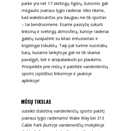
parke yra net 17 skirtingų figūrų, kuriomis gali
mėgautis įvairaus lygio raideriai. Mes tikime,
kad wakeboard’as yra daugiau nei tik sportas
– tai bendruomenė. Esame pasiryžę sukurti
linksmą ir svetingą atmosferą, kurioje raideriai
galėtų susipažinti su kitais entuziastais ir
kryptingai tobulėtų. Taip pat turime nuostabų
barą, kuriame lankytojai gali ne tik skaniai
pavalgyti, bet ir atsipalaiduoti po plaukimo.
Prisijunkite prie mūsų ir patirkite vandenlenčių
sporto įspūdžius linksmoje ir jaukioje
aplinkoje!
MŪSŲ TIKSLAS
suteikti išskirtinę vandenlenčių sporto patirtį
įvairaus lygio raideriams! Wake Way bei 313
Cable Park įkurtoje vandenenlčių mokykloje