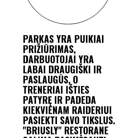
PARKAS YRA PUIKIAI
PUKI
PRIŽIŪRIMAS,
LAIKĄ
DARBUOTOJAI YRA
YRA G
EMS,
LABAI DRAUGIŠKI IR
VILNI
UTIS
PASLAUGŪS, O
PASIM
TRENERIAI IŠTIES
SPOR
PATYRĘ IR PADEDA
KOMA
E.
KIEKVIENAM RAIDERIUI
NUOŠI
LIUOSE
PASIEKTI SAVO TIKSLUS.
O TRE
E,
"BRIUSLY" RESTORANE
KANTR