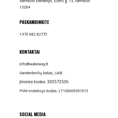
Nemėžio tvenkinys, Ežero g. 13, Nemėžis
13264
PASKAMBINKITE
+370 682 82775
KONTAKTAI
info@wakeway.lt
Vandenlenčių kelias, UAB
Įmonės kodas:
303572536
PVM mokėtojo kodas: LT100009391015
SOCIAL MEDIA