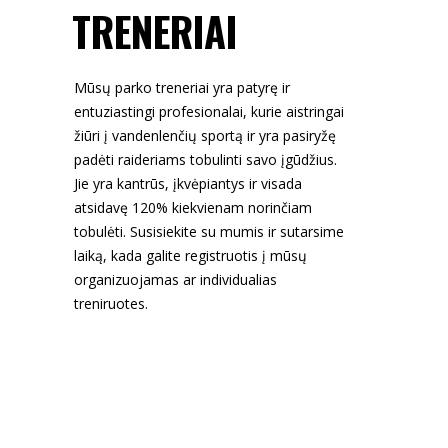
TRENERIAI
Mūsų parko treneriai yra patyrę ir
entuziastingi profesionalai, kurie aistringai
žiūri į vandenlenčių sportą ir yra pasiryžę
padėti raideriams tobulinti savo įgūdžius.
Jie yra kantrūs, įkvėpiantys ir visada
atsidavę 120% kiekvienam norinčiam
tobulėti. Susisiekite su mumis ir sutarsime
laiką, kada galite registruotis į mūsų
organizuojamas ar individualias
treniruotes.