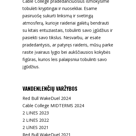
Cable College pradedančiuosius išmokysime
tobulėti kryptingai ir nuosekliai. Esame
pasiruošę sukurti linksmą ir svetingą
atmosferą, kurioje raideriai galėtų bendrauti
su kitais entuziastais, tobulinti savo įgūdžius ir
pasiekti savo tikslus. Nesvarbu, ar esate
pradedantysis, ar patyręs raideris, mūsų parke
rasite įvairaus lygio bei aukščiausios kokybės
figūras, kurios leis palaipsniui tobulinti savo
įgūdžius.
VANDENLENČIŲ VARŽYBOS
Red Bull WakeDuel 2024
Cable College MIDTERMS 2024
2 LINES 2023
2 LINES 2022
2 LlNES 2021
Red Bull WakeDuel 2021