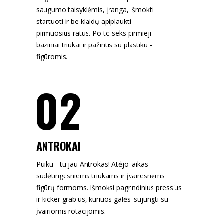
saugumo taisyklėmis, jranga, išmokti
startuoti ir be klaidų apiplaukti
pirmuosius ratus. Po to seks pirmieji
baziniai triukai ir pažintis su plastiku -
figūromis.
02
ANTROKAI
Puiku - tu jau Antrokas! Atėjo laikas
sudėtingesniems triukams ir įvairesnėms
figūrų formoms. Išmoksi pagrindinius press'us
ir kicker grab'us, kuriuos galėsi sujungti su
įvairiomis rotacijomis.