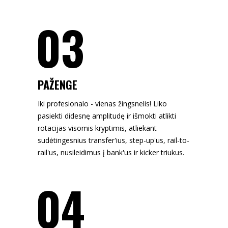
03
PAŽENGE
Iki profesionalo - vienas žingsnelis! Liko
pasiekti didesnę amplitudę ir išmokti atlikti
rotacijas visomis kryptimis, atliekant
sudėtingesnius transfer'ius, step-up'us, rail-to-
rail'us, nusileidimus į bank'us ir kicker triukus.
04